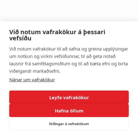
Við notum vafrakökur á þessari
vefsíðu
Við notum vafrakökur til að safna og greina upplýsingar
um notkun og virkni vefsíðunnar, til að geta notað
Stjórnsýsluhúsinu, Hafnarstræti 1
lausnir frá samfélagsmiðlum og til að bæta efni og birta
400 Ísafjörður
viðeigandi markaðsefni.
postur@isafjordur.is
Nánar um vafrakökur
Kt. 540596-2639
Leyfa vafrakökur
Sími: 450 8000 Banki: 156-26-60
Hafna öllum
Stillingar á vafrakökum