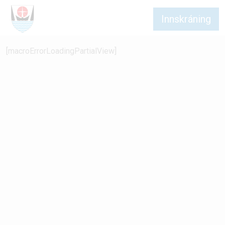
Innskráning
[macroErrorLoadingPartialView]